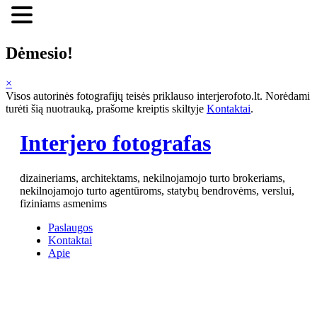
Dėmesio!
×
Visos autorinės fotografijų teisės priklauso interjerofoto.lt. Norėdami
turėti šią nuotrauką, prašome kreiptis skiltyje
Kontaktai
.
Skip
Interjero fotografas
to
content
dizaineriams, architektams, nekilnojamojo turto brokeriams,
nekilnojamojo turto agentūroms, statybų bendrovėms, verslui,
fiziniams asmenims
Paslaugos
Kontaktai
Apie